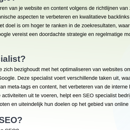
ren van je website en content volgens de richtlijnen va
ische aspecten te verbeteren en kwalitatieve backlinks t
et doel is om hoger te ranken in de zoekresultaten, waar
le vereist een doordachte strategie en regelmatige mon
alist?
ie zich bezighoudt met het optimaliseren van websites om
ogle. Deze specialist voert verschillende taken uit, wa
n meta-tags en content, het verbeteren van de interne l
e activiteiten uit te voeren, helpt een SEO specialist be
roten en uiteindelijk hun doelen op het gebied van online
n SEO?