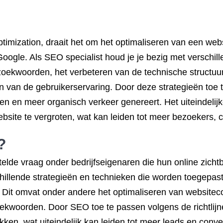
timization, draait het om het optimaliseren van een web
ogle. Als SEO specialist houd je je bezig met verschil
 zoekwoorden, het verbeteren van de technische structu
en van de gebruikerservaring. Door deze strategieën toe 
ten en meer organisch verkeer genereert. Het uiteindeli
site te vergroten, wat kan leiden tot meer bezoekers, co
?
lde vraag onder bedrijfseigenaren die hun online zichtb
illende strategieën en technieken die worden toegepast
 Dit omvat onder andere het optimaliseren van websitecon
oekwoorden. Door SEO toe te passen volgens de richtlij
en, wat uiteindelijk kan leiden tot meer leads en conver