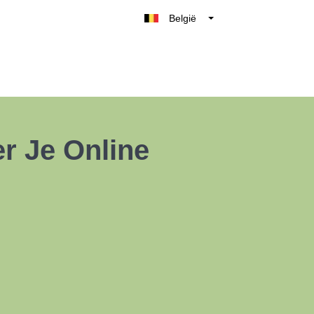
België
Belgique
Nederland
France
Deutschland
UK
r Je Online
España
Italia