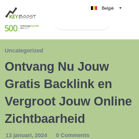
België
Belgique
Test Keyboost gratis
Nederland
France
Deutschland
Uncategorized
UK
Ontvang Nu Jouw
España
Italia
Gratis Backlink en
Vergroot Jouw Online
Zichtbaarheid
13 januari, 2024
0 Comments