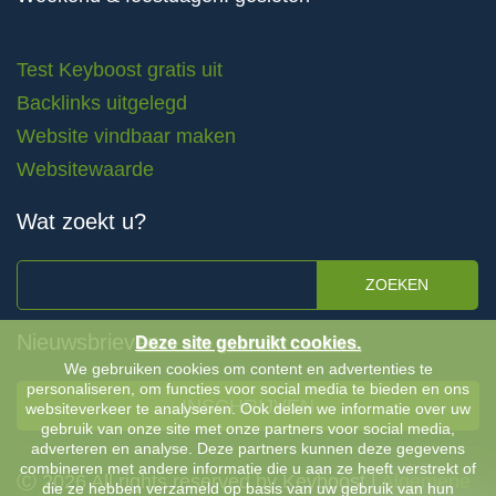
Test Keyboost gratis uit
Backlinks uitgelegd
Website vindbaar maken
Websitewaarde
Wat zoekt u?
ZOEKEN
Nieuwsbrieven
Deze site gebruikt cookies.
We gebruiken cookies om content en advertenties te
personaliseren, om functies voor social media te bieden en ons
INSCHRIJVEN
websiteverkeer te analyseren. Ook delen we informatie over uw
gebruik van onze site met onze partners voor social media,
adverteren en analyse. Deze partners kunnen deze gegevens
combineren met andere informatie die u aan ze heeft verstrekt of
Ⓒ 2026 All rights reserved by Keyboost |
Algemene
die ze hebben verzameld op basis van uw gebruik van hun