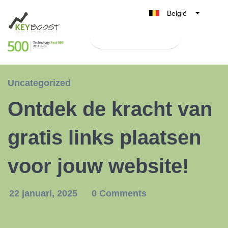
België
Belgique
Test Keyboost gratis
Nederland
France
Deutschland
Uncategorized
UK
Ontdek de kracht van
España
Italia
gratis links plaatsen
voor jouw website!
22 januari, 2025
0 Comments