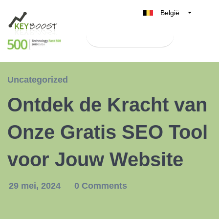
België
Belgique
Test Keyboost gratis
Nederland
France
Deutschland
Uncategorized
UK
Ontdek de Kracht van
España
Italia
Onze Gratis SEO Tool
voor Jouw Website
29 mei, 2024
0 Comments