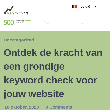
België
Belgique
Test Keyboost gratis
Nederland
France
Deutschland
Uncategorized
UK
Ontdek de kracht van
España
Italia
een grondige
keyword check voor
jouw website
10 oktober, 2023
0 Comments