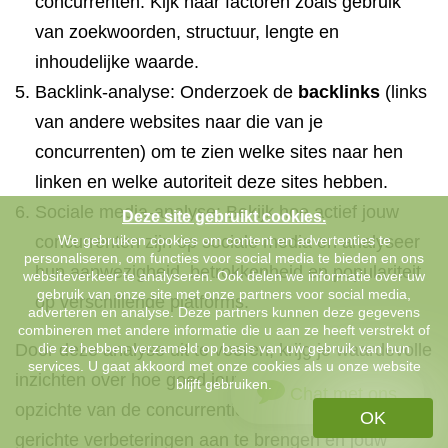
concurrenten. Kijk naar factoren zoals gebruik
van zoekwoorden, structuur, lengte en
inhoudelijke waarde.
Backlink-analyse: Onderzoek de
backlinks
(links
van andere websites naar die van je
concurrenten) om te zien welke sites naar hen
linken en welke autoriteit deze sites hebben.
Sociale media-analyse: Bekijk hoe actief jouw
Deze site gebruikt cookies.
concurrenten zijn op sociale media en analyseer
We gebruiken cookies om content en advertenties te
personaliseren, om functies voor social media te bieden en ons
hun aanwezigheid, betrokkenheid en populariteit
websiteverkeer te analyseren. Ook delen we informatie over uw
gebruik van onze site met onze partners voor social media,
op verschillende platforms.
adverteren en analyse. Deze partners kunnen deze gegevens
combineren met andere informatie die u aan ze heeft verstrekt of
Door deze analyse uit te voeren, krijg je waardevolle
die ze hebben verzameld op basis van uw gebruik van hun
services. U gaat akkoord met onze cookies als u onze website
inzichten over hoe goed jouw website presteert ten
blijft gebruiken.
Chat met ons
opzichte van de concurrentie. Dit stelt je in staat om
OK
gerichte verbeteringen aan te brengen en jouw