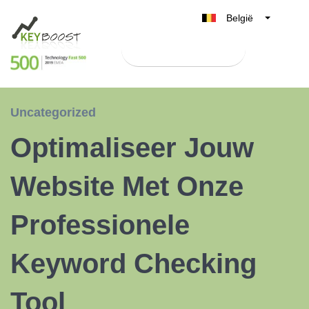
België
Belgique
Test Keyboost gratis
Nederland
France
Deutschland
Uncategorized
UK
Optimaliseer Jouw
España
Italia
Website Met Onze
Professionele
Keyword Checking
Tool