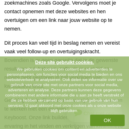
zoekmachines zoals Google. Vervolgens moet je
contact opnemen met deze websites en hen
overtuigen om een link naar jouw website op te
nemen.
Dit proces kan veel tijd in beslag nemen en vereist
vaak veel follow-up en overtuigingskracht.
Bovendien is er geen garantie dat je de gewenste
Deze site gebruikt cookies.
resultaten zult behalen, zelfs als je veel tijd en
We gebruiken cookies om content en advertenties te
personaliseren, om functies voor social media te bieden en ons
moeite hebt gestoken in het verkrijgen van
websiteverkeer te analyseren. Ook delen we informatie over uw
gebruik van onze site met onze partners voor social media,
kwalitatieve links.
adverteren en analyse. Deze partners kunnen deze gegevens
combineren met andere informatie die u aan ze heeft verstrekt of
Gelukkig kun je dit probleem vermijden door samen
die ze hebben verzameld op basis van uw gebruik van hun
services. U gaat akkoord met onze cookies als u onze website
te werken met een ervaren link builder zoals
blijft gebruiken.
Chat met ons
Keyboost. Onze link builders hebben jarenlange
OK
ervaring in het vinden en verkrijgen van kwalitatieve