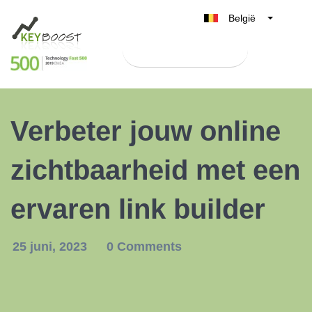
België
Belgique
Test Keyboost gratis
Nederland
France
Deutschland
Verbeter jouw online
UK
España
zichtbaarheid met een
Italia
ervaren link builder
25 juni, 2023
0 Comments