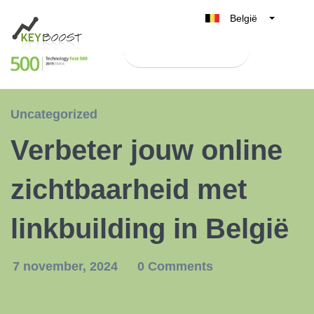
België
Belgique
Test Keyboost gratis
Nederland
France
Deutschland
Uncategorized
UK
Verbeter jouw online
España
Italia
zichtbaarheid met
linkbuilding in België
7 november, 2024
0 Comments