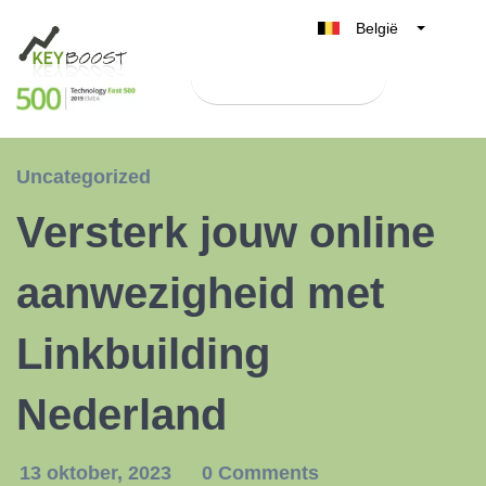
België
Belgique
Test Keyboost gratis
Nederland
France
Deutschland
Uncategorized
UK
Versterk jouw online
España
Italia
aanwezigheid met
Linkbuilding
Nederland
13 oktober, 2023
0 Comments