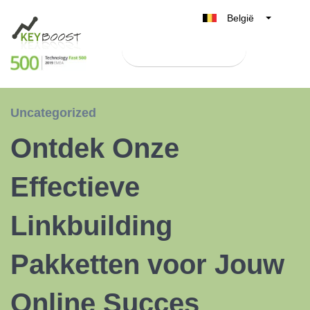
België
Belgique
Test Keyboost gratis
Nederland
France
Deutschland
Uncategorized
UK
Ontdek Onze
España
Italia
Effectieve
Linkbuilding
Pakketten voor Jouw
Online Succes