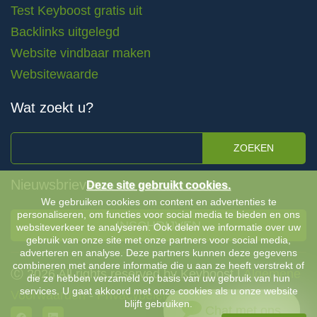
Test Keyboost gratis uit
Backlinks uitgelegd
Website vindbaar maken
Websitewaarde
Wat zoekt u?
ZOEKEN
Nieuwsbrieven
Deze site gebruikt cookies.
We gebruiken cookies om content en advertenties te
personaliseren, om functies voor social media te bieden en ons
INSCHRIJVEN
websiteverkeer te analyseren. Ook delen we informatie over uw
gebruik van onze site met onze partners voor social media,
adverteren en analyse. Deze partners kunnen deze gegevens
combineren met andere informatie die u aan ze heeft verstrekt of
Ⓒ 2026 All rights reserved by Keyboost |
Algemene
die ze hebben verzameld op basis van uw gebruik van hun
services. U gaat akkoord met onze cookies als u onze website
Voorwaarden
-
Privacybeleid
blijft gebruiken.
Chat met ons