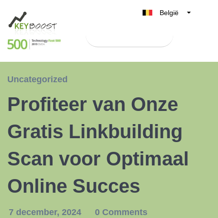
België
Belgique
Test Keyboost gratis
Nederland
France
Deutschland
Uncategorized
UK
Profiteer van Onze
España
Italia
Gratis Linkbuilding
Scan voor Optimaal
Online Succes
7 december, 2024
0 Comments