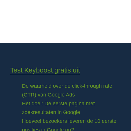
Test Keyboost gratis uit
De waarheid over de click-through rate
(CTR) van Google Ads
Het doel: De eerste pagina met
zoekresultaten in Google
Hoeveel bezoekers leveren de 10 eerste
posities in Google op?