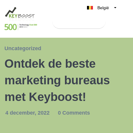
België
Belgique
Test Keyboost gratis
Nederland
France
Deutschland
Uncategorized
UK
Ontdek de beste
España
Italia
marketing bureaus
met Keyboost!
4 december, 2022
0 Comments