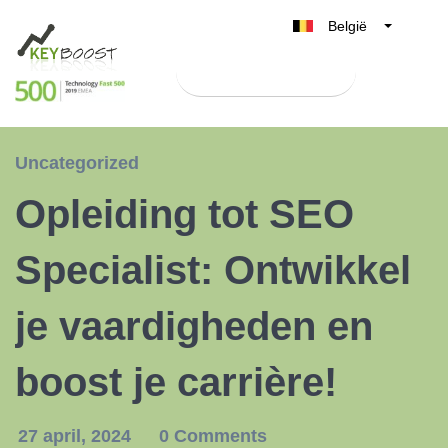
België
Belgique
Test Keyboost gratis
Nederland
France
Deutschland
Uncategorized
UK
Opleiding tot SEO
España
Italia
Specialist: Ontwikkel
je vaardigheden en
boost je carrière!
27 april, 2024
0 Comments