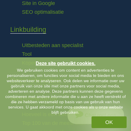
Site in Google
SEO optimalisatie
Linkbuilding
Uitbesteden aan specialist
Tool
Kopen
Deze site gebruikt cookies.
We gebruiken cookies om content en advertenties te
personaliseren, om functies voor social media te bieden en ons
Onze referenties
websiteverkeer te analyseren. Ook delen we informatie over uw
gebruik van onze site met onze partners voor social media,
adverteren en analyse. Deze partners kunnen deze gegevens
combineren met andere informatie die u aan ze heeft verstrekt of
Websitewaarde
die ze hebben verzameld op basis van uw gebruik van hun
services. U gaat akkoord met onze cookies als u onze website
blijft gebruiken.
Hoeveel is een website waard?
Chat met ons
OK
Top 100 van de meest waardevolle