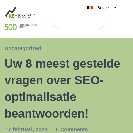
België
Belgique
Test Keyboost gratis
Nederland
France
Deutschland
Uncategorized
UK
Uw 8 meest gestelde
España
Italia
vragen over SEO-
optimalisatie
beantwoorden!
17 februari, 2023
0 Comments