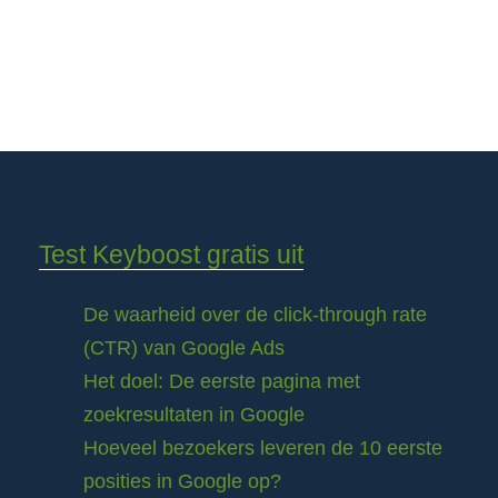
Test Keyboost gratis uit
De waarheid over de click-through rate
(CTR) van Google Ads
Het doel: De eerste pagina met
zoekresultaten in Google
Hoeveel bezoekers leveren de 10 eerste
posities in Google op?