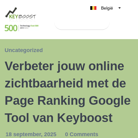
België
Belgique
Test Keyboost gratis
Nederland
France
Deutschland
Uncategorized
UK
Verbeter jouw online
España
Italia
zichtbaarheid met de
Page Ranking Google
Tool van Keyboost
18 september, 2025
0 Comments