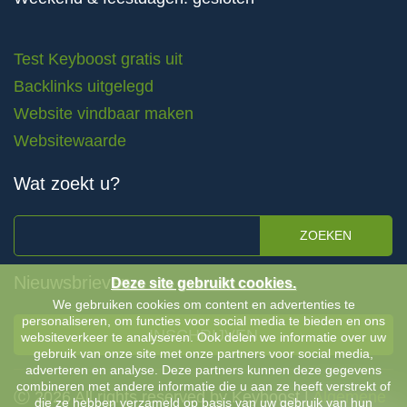
Test Keyboost gratis uit
Backlinks uitgelegd
Website vindbaar maken
Websitewaarde
Wat zoekt u?
ZOEKEN
Nieuwsbrieven
Deze site gebruikt cookies.
We gebruiken cookies om content en advertenties te
personaliseren, om functies voor social media te bieden en ons
INSCHRIJVEN
websiteverkeer te analyseren. Ook delen we informatie over uw
gebruik van onze site met onze partners voor social media,
adverteren en analyse. Deze partners kunnen deze gegevens
combineren met andere informatie die u aan ze heeft verstrekt of
Ⓒ 2026 All rights reserved by Keyboost |
Algemene
die ze hebben verzameld op basis van uw gebruik van hun