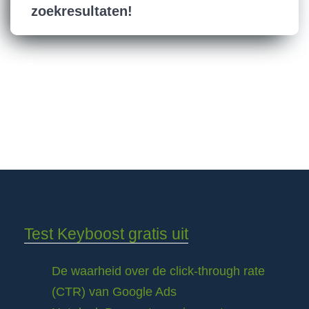
zoekresultaten!
Test Keyboost gratis uit
De waarheid over de click-through rate
(CTR) van Google Ads