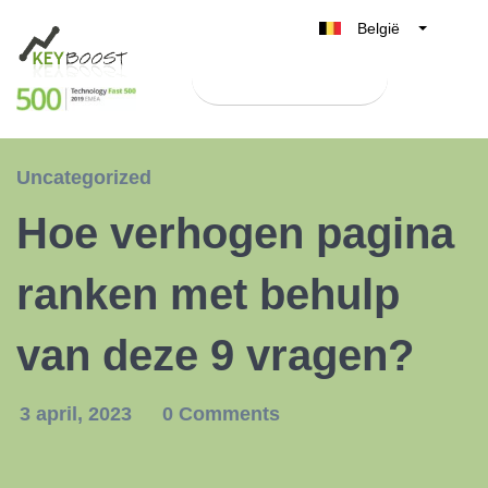
België
Belgique
Test Keyboost gratis
Nederland
France
Deutschland
Uncategorized
UK
Hoe verhogen pagina
España
Italia
ranken met behulp
van deze 9 vragen?
3 april, 2023
0 Comments