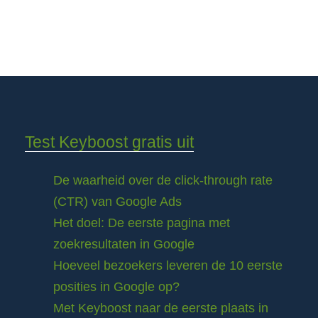
Test Keyboost gratis uit
De waarheid over de click-through rate
(CTR) van Google Ads
Het doel: De eerste pagina met
zoekresultaten in Google
Hoeveel bezoekers leveren de 10 eerste
posities in Google op?
Met Keyboost naar de eerste plaats in