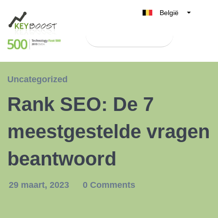
België
Belgique
Test Keyboost gratis
Nederland
France
Deutschland
Uncategorized
UK
Rank SEO: De 7
España
Italia
meestgestelde vragen
beantwoord
29 maart, 2023
0 Comments