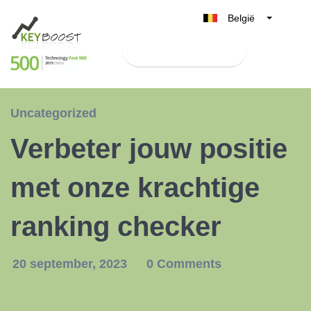
België
Belgique
Test Keyboost gratis
Nederland
France
Deutschland
Uncategorized
UK
Verbeter jouw positie
España
Italia
met onze krachtige
ranking checker
20 september, 2023
0 Comments