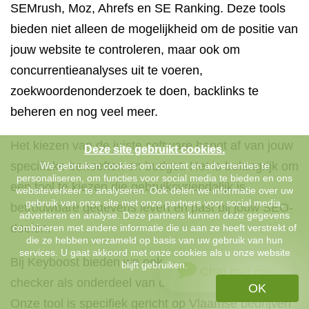
SEMrush, Moz, Ahrefs en SE Ranking. Deze tools
bieden niet alleen de mogelijkheid om de positie van
jouw website te controleren, maar ook om
concurrentieanalyses uit te voeren,
zoekwoordenonderzoek te doen, backlinks te
beheren en nog veel meer.
Het kiezen van de juiste software hangt af van jouw
Deze site gebruikt cookies.
specifieke behoeften en budget. Het is belangrijk om
We gebruiken cookies om content en advertenties te
personaliseren, om functies voor social media te bieden en ons
een tool te kiezen die gebruiksvriendelijk is,
websiteverkeer te analyseren. Ook delen we informatie over uw
gebruik van onze site met onze partners voor social media,
betrouwbare gegevens levert en past bij jouw SEO-
adverteren en analyse. Deze partners kunnen deze gegevens
doelen.
combineren met andere informatie die u aan ze heeft verstrekt of
die ze hebben verzameld op basis van uw gebruik van hun
services. U gaat akkoord met onze cookies als u onze website
Bij Keyboost bieden we ook een eigen ranking
blijft gebruiken.
Chat met ons
checker als onderdeel van onze SEO-diensten.
OK
Onze tool is specifiek gericht op Vlaamse bedrijven