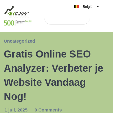
België
Belgique
Test Keyboost gratis
Nederland
France
Deutschland
Uncategorized
UK
Gratis Online SEO
España
Italia
Analyzer: Verbeter je
Website Vandaag
Nog!
1 juli, 2025
0 Comments