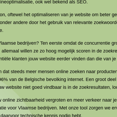
neoptimalisatie, ook wel bekend als SEO.
n, oftewel het optimaliseren van je website om beter g
onder andere door het gebruik van relevante zoekwoorde
e.
aamse bedrijven? Ten eerste omdat de concurrentie groot 
n allemaal willen ze zo hoog mogelijk scoren in de zoekr
tiële klanten jouw website eerder vinden dan die van je
fen dat steeds meer mensen online zoeken naar producte
t 96% van de Belgische bevolking internet. Een groot dee
w website niet goed vindbaar is in de zoekresultaten, loo
online zichtbaarheid vergroten en meer verkeer naar je
tie voor Vlaamse bedrijven. Met onze tool zorgen we erv
 daarvoor technische kennis nodig hebt.