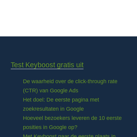
Test Keyboost gratis uit
De waarheid over de click-through rate
(CTR) van Google Ads
Het doel: De eerste pagina met
zoekresultaten in Google
Hoeveel bezoekers leveren de 10 eerste
posities in Google op?
Met Keyboost naar de eerste plaats in