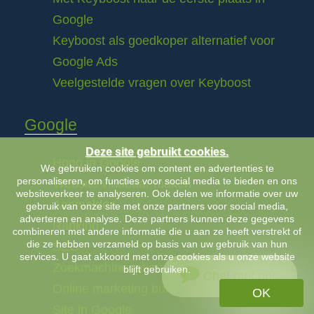
Google
Keyboost als goedkoper alternatief voor
Google Ads
Veelgestelde vragen over Keyboost
Google
Deze site gebruikt cookies.
Hoog in Google
We gebruiken cookies om content en advertenties te
personaliseren, om functies voor social media te bieden en ons
Website vindbaar maken
websiteverkeer te analyseren. Ook delen we informatie over uw
Aanmelden
gebruik van onze site met onze partners voor social media,
adverteren en analyse. Deze partners kunnen deze gegevens
Ranking
combineren met andere informatie die u aan ze heeft verstrekt of
die ze hebben verzameld op basis van uw gebruik van hun
SEO
services. U gaat akkoord met onze cookies als u onze website
Zoekmachineoptimalisatie
blijft gebruiken.
Chat met ons
Online marketing bureau
OK
Site in Google