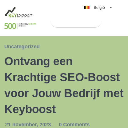
België
Belgique
Test Keyboost gratis
Nederland
France
Deutschland
Uncategorized
UK
Ontvang een
España
Italia
Krachtige SEO-Boost
voor Jouw Bedrijf met
Keyboost
21 november, 2023
0 Comments