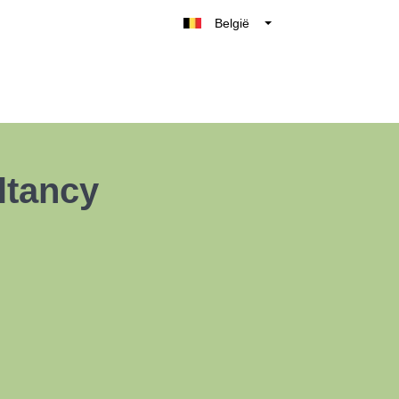
België
Belgique
Nederland
France
Deutschland
UK
ltancy
España
Italia