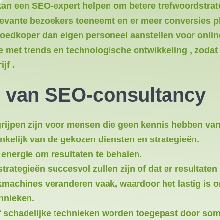
an een SEO-expert helpen om betere trefwoordstrat
levante bezoekers toeneemt en er meer conversies pl
oedkoper dan eigen personeel aanstellen voor online 
e met trends en technologische ontwikkeling , zodat 
jf .
n van SEO-consultancy
rijpen zijn voor mensen die geen kennis hebben van
nkelijk van de gekozen diensten en strategieën.
 energie om resultaten te behalen.
 strategieën succesvol zullen zijn of dat er resulta
kmachines veranderen vaak, waardoor het lastig is om
hnieken.
of schadelijke technieken worden toegepast door so