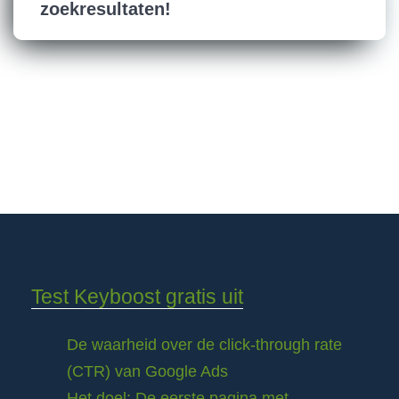
zoekresultaten!
Test Keyboost gratis uit
De waarheid over de click-through rate
(CTR) van Google Ads
Het doel: De eerste pagina met