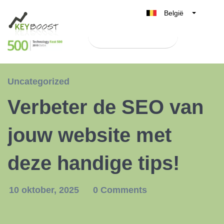
België
Belgique
Test Keyboost gratis
Nederland
France
Deutschland
Uncategorized
UK
Verbeter de SEO van
España
Italia
jouw website met
deze handige tips!
10 oktober, 2025
0 Comments