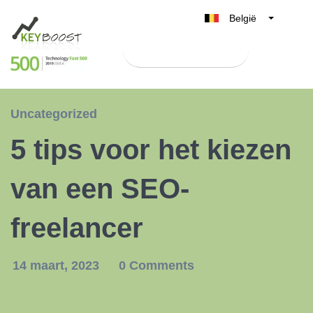
België
Belgique
Test Keyboost gratis
Nederland
France
Deutschland
Uncategorized
UK
5 tips voor het kiezen
España
Italia
van een SEO-
freelancer
14 maart, 2023
0 Comments