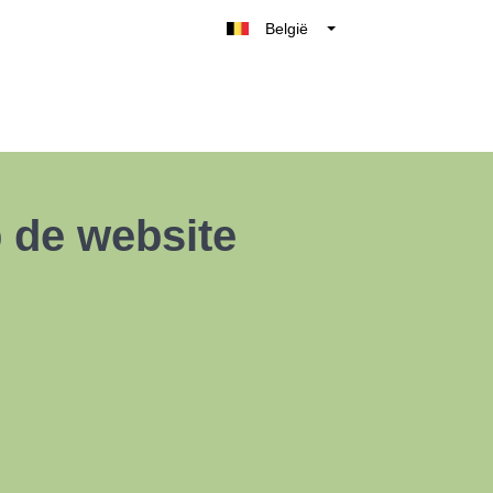
België
Belgique
Nederland
France
Deutschland
UK
 de website
España
Italia