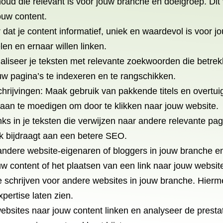
houd die relevant is voor jouw branche en doelgroep. Di
jouw content.
dat je content informatief, uniek en waardevol is voor j
en en ernaar willen linken.
liseer je teksten met relevante zoekwoorden die betre
uw pagina’s te indexeren en te rangschikken.
eschrijvingen: Maak gebruik van pakkende titels en over
 aan te moedigen om door te klikken naar jouw website.
links in je teksten die verwijzen naar andere relevante p
ok bijdraagt aan een betere SEO.
dere website-eigenaren of bloggers in jouw branche en 
uw content of het plaatsen van een link naar jouw websit
 schrijven voor andere websites in jouw branche. Hierme
pertise laten zien.
bsites naar jouw content linken en analyseer de prestati