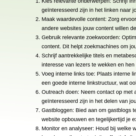
Kies relevante onderwerpen: Schrijf in
geïnteresseerd zijn in het linken naar 
Maak waardevolle content: Zorg ervoor 
andere websites jouw content willen del
Gebruik relevante zoekwoorden: Optima
content. Dit helpt zoekmachines om jo
Schrijf aantrekkelijke titels en metab
interesse van lezers te wekken en hen
Voeg interne links toe: Plaats interne 
een goede interne linkstructuur, wat o
Outreach doen: Neem contact op met an
geïnteresseerd zijn in het delen van jo
Gastbloggen: Bied aan om gastblogs te
website opbouwen en tegelijkertijd je ex
Monitor en analyseer: Houd bij welke we