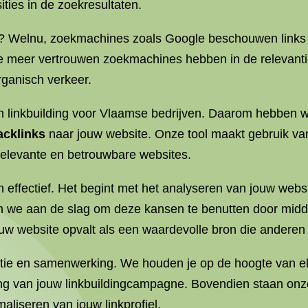
ities in de zoekresultaten.
jk? Welnu, zoekmachines zoals Google beschouwen links 
 te meer vertrouwen zoekmachines hebben in de relevanti
rganisch verkeer.
 linkbuilding voor Vlaamse bedrijven. Daarom hebben we
acklinks
naar jouw website. Onze tool maakt gebruik v
n relevante en betrouwbare websites.
effectief. Het begint met het analyseren van jouw websi
an we aan de slag om deze kansen te benutten door midd
uw website opvalt als een waardevolle bron die anderen w
tie en samenwerking. We houden je op de hoogte van e
ng van jouw linkbuildingcampagne. Bovendien staan onze
aliseren van jouw linkprofiel.