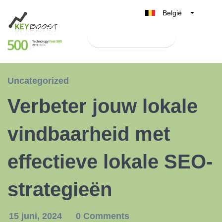
België
Belgique
Test Keyboost gratis
Nederland
France
Deutschland
Uncategorized
UK
Verbeter jouw lokale
España
Italia
vindbaarheid met
effectieve lokale SEO-
strategieën
15 juni, 2024
0 Comments