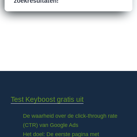
zoekresultaten!
Test Keyboost gratis uit
De waarheid over de click-through rate
(CTR) van Google Ads
Het doel: De eerste pagina met