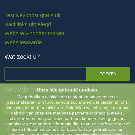
Test Keyboost gratis uit
Backlinks uitgelegd
Website vindbaar maken
Websitewaarde
Wat zoekt u?
ZOEKEN
Nieuwsbrieven
Deze site gebruikt cookies.
We gebruiken cookies om content en advertenties te
personaliseren, om functies voor social media te bieden en ons
INSCHRIJVEN
websiteverkeer te analyseren. Ook delen we informatie over uw
gebruik van onze site met onze partners voor social media,
adverteren en analyse. Deze partners kunnen deze gegevens
combineren met andere informatie die u aan ze heeft verstrekt of
Ⓒ 2026 All rights reserved by Keyboost |
Algemene
die ze hebben verzameld op basis van uw gebruik van hun
services. U gaat akkoord met onze cookies als u onze website