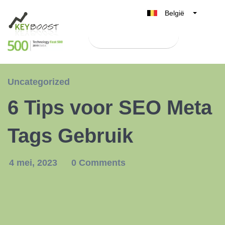
België
Belgique
Test Keyboost gratis
Nederland
France
Deutschland
Uncategorized
UK
6 Tips voor SEO Meta
España
Italia
Tags Gebruik
4 mei, 2023
0 Comments