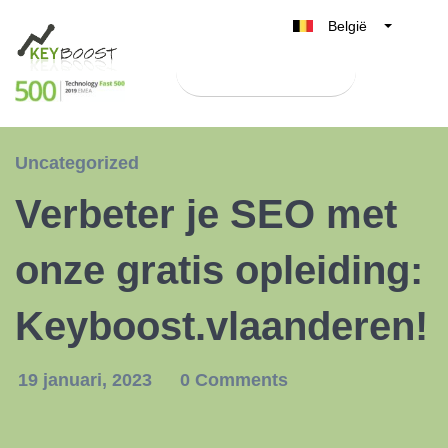
België
Belgique
Test Keyboost gratis
Nederland
France
Deutschland
Uncategorized
UK
Verbeter je SEO met
España
Italia
onze gratis opleiding:
Keyboost.vlaanderen!
19 januari, 2023
0 Comments