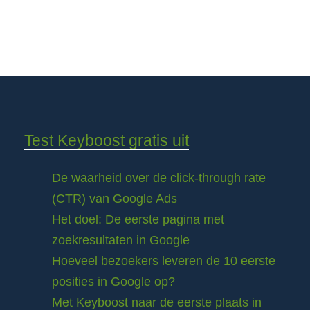
Test Keyboost gratis uit
De waarheid over de click-through rate
(CTR) van Google Ads
Het doel: De eerste pagina met
zoekresultaten in Google
Hoeveel bezoekers leveren de 10 eerste
posities in Google op?
Met Keyboost naar de eerste plaats in