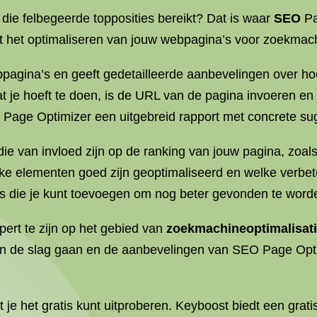
die felbegeerde topposities bereikt? Dat is waar
SEO
Pa
dt het optimaliseren van jouw webpagina’s voor zoekmachi
agina’s en geeft gedetailleerde aanbevelingen over hoe
at je hoeft te doen, is de URL van de pagina invoeren e
 Page Optimizer een uitgebreid rapport met concrete sug
 die van invloed zijn op de ranking van jouw pagina, zoal
elke elementen goed zijn geoptimaliseerd en welke verb
ds die je kunt toevoegen om nog beter gevonden te word
ert te zijn op het gebied van
zoekmachineoptimalisat
aan de slag gaan en de aanbevelingen van SEO Page Opt
e het gratis kunt uitproberen. Keyboost biedt een gratis