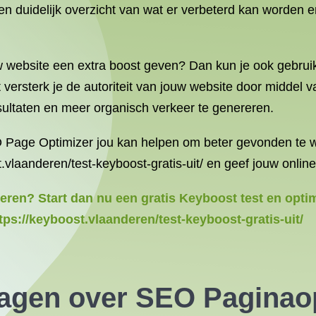
t een duidelijk overzicht van wat er verbeterd kan worden
uw website een extra boost geven? Dan kun je ook gebr
versterk je de autoriteit van jouw website door middel v
ultaten en meer organisch verkeer te genereren.
O Page Optimizer jou kan helpen om beter gevonden te 
t.vlaanderen/test-keyboost-gratis-uit/ en geef jouw onlin
eteren? Start dan nu een gratis Keyboost test en op
tps://keyboost.vlaanderen/test-keyboost-gratis-uit/
agen over SEO Paginaopt