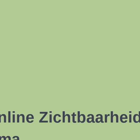
nline Zichtbaarhei
mma