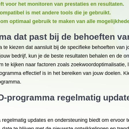
ft voor het monitoren van prestaties en resultaten.
patibel is met andere tools die je gebruikt.
ie om optimaal gebruik te maken van alle mogelijkhed
 dat past bij de behoeften va
e kiezen dat aansluit bij de specifieke behoeften van j
uw bedrijf, kun je de beste resultaten behalen en de on
om te kijken naar factoren zoals zoekwoordoptimalisatie,
gramma effectief is in het bereiken van jouw doelen. Ki
rogramma.
EO-programma regelmatig updat
regelmatig updates en ondersteuning biedt om ervoor te 
o-date te blijven met de nieuwste ontwikkelingen en trend