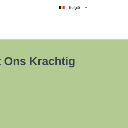
België
Belgique
Nederland
France
Deutschland
UK
t Ons Krachtig
España
Italia