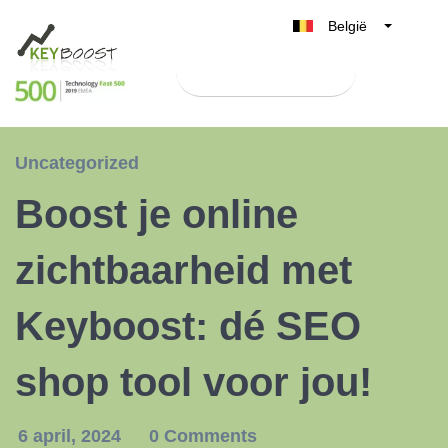
België
Belgique
Test Keyboost gratis
Nederland
France
Deutschland
Uncategorized
UK
Boost je online
España
Italia
zichtbaarheid met
Keyboost: dé SEO
shop tool voor jou!
6 april, 2024
0 Comments