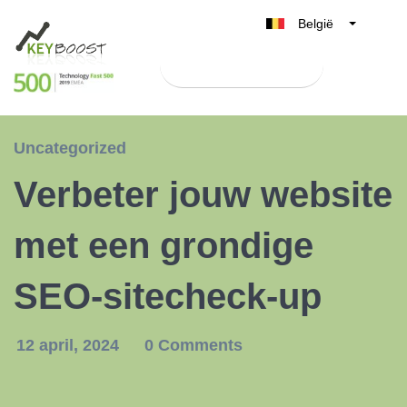
België
Belgique
Test Keyboost gratis
Nederland
France
Deutschland
Uncategorized
UK
Verbeter jouw website
España
Italia
met een grondige
SEO-sitecheck-up
12 april, 2024
0 Comments