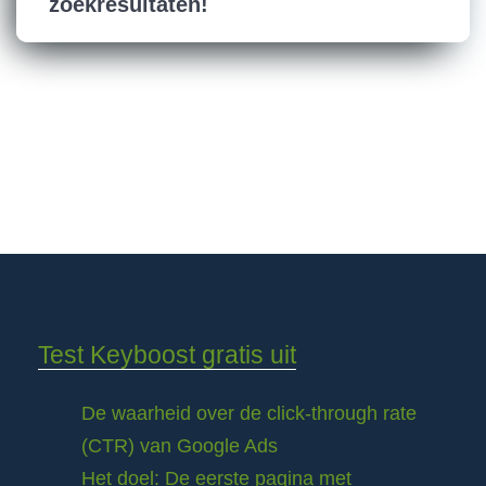
zoekresultaten!
Test Keyboost gratis uit
De waarheid over de click-through rate
(CTR) van Google Ads
Het doel: De eerste pagina met