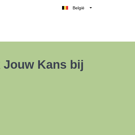
België
Belgique
Nederland
France
Deutschland
UK
 Jouw Kans bij
España
Italia