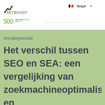
België
Belgique
Test Keyboost gratis
Nederland
France
Deutschland
Uncategorized
UK
Het verschil tussen
España
Italia
SEO en SEA: een
vergelijking van
zoekmachineoptimalisa
en