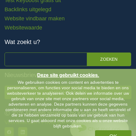
Test Keyboost gratis uit
Backlinks uitgelegd
Website vindbaar maken
Websitewaarde
Wat zoekt u?
ZOEKEN
Nieuwsbrieven
Deze site gebruikt cookies.
We gebruiken cookies om content en advertenties te
personaliseren, om functies voor social media te bieden en ons
INSCHRIJVEN
websiteverkeer te analyseren. Ook delen we informatie over uw
gebruik van onze site met onze partners voor social media,
adverteren en analyse. Deze partners kunnen deze gegevens
combineren met andere informatie die u aan ze heeft verstrekt of
Ⓒ 2026 All rights reserved by Keyboost |
Algemene
die ze hebben verzameld op basis van uw gebruik van hun
services. U gaat akkoord met onze cookies als u onze website
Voorwaarden
-
Privacybeleid
blijft gebruiken.
Chat met ons