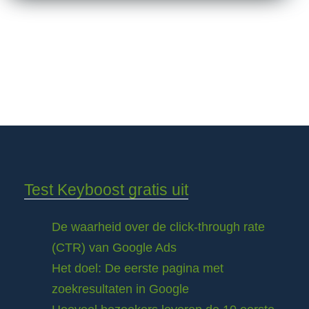
Test Keyboost gratis uit
De waarheid over de click-through rate
(CTR) van Google Ads
Het doel: De eerste pagina met
zoekresultaten in Google