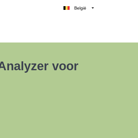
België
Belgique
Nederland
France
Deutschland
UK
Analyzer voor
España
Italia