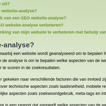
 uit?
O website-analyse?
uik van een SEO website-analyse?
SEO website-analyse verbeteren?
anking van mijn website te verbeteren met behulp v
e-analyse?
aarbij een website wordt geanalyseerd om te bepalen h
n de analyse is om te bepalen welke aspecten van de w
r te scoren in de zoekresultaten.
 gekeken naar verschillende factoren die van invloed zij
er technische aspecten zoals laadsnelheid, mobiele resp
ijke aspecten zoals zoekwoordgebruik, meta-tags en inte
se is een rapport dat aangeeft welke aspecten van de 