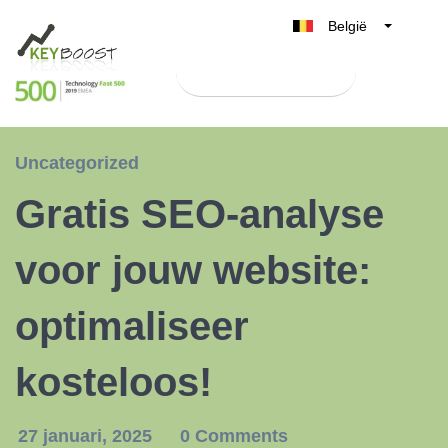
België
Belgique
Test Keyboost gratis
Nederland
France
Deutschland
Uncategorized
UK
Gratis SEO-analyse
España
Italia
voor jouw website:
optimaliseer
kosteloos!
27 januari, 2025
0 Comments