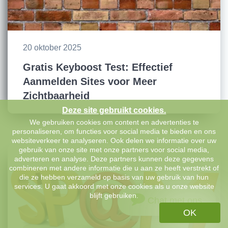
20 oktober 2025
Gratis Keyboost Test: Effectief
Aanmelden Sites voor Meer
Zichtbaarheid
Deze site gebruikt cookies.
We gebruiken cookies om content en advertenties te
personaliseren, om functies voor social media te bieden en ons
websiteverkeer te analyseren. Ook delen we informatie over uw
gebruik van onze site met onze partners voor social media,
adverteren en analyse. Deze partners kunnen deze gegevens
combineren met andere informatie die u aan ze heeft verstrekt of
die ze hebben verzameld op basis van uw gebruik van hun
services. U gaat akkoord met onze cookies als u onze website
blijft gebruiken.
Chat met ons
OK