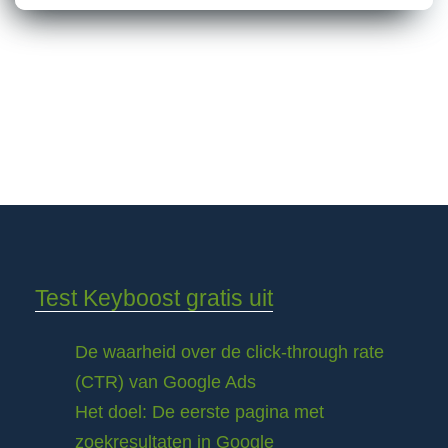
Test Keyboost gratis uit
De waarheid over de click-through rate
(CTR) van Google Ads
Het doel: De eerste pagina met
zoekresultaten in Google