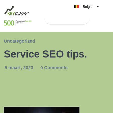
België
Belgique
Test Keyboost gratis
Nederland
France
Deutschland
Uncategorized
UK
Service SEO tips.
España
Italia
5 maart, 2023
0 Comments