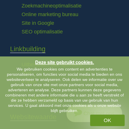
Zoekmachineoptimalisatie
Online marketing bureau
Site in Google
SEO optimalisatie
Linkbuilding
Deze site gebruikt cookies.
Uitbesteden aan specialist
We gebruiken cookies om content en advertenties te
Tool
personaliseren, om functies voor social media te bieden en ons
websiteverkeer te analyseren. Ook delen we informatie over uw
Kopen
gebruik van onze site met onze partners voor social media,
adverteren en analyse. Deze partners kunnen deze gegevens
combineren met andere informatie die u aan ze heeft verstrekt of
Onze referenties
die ze hebben verzameld op basis van uw gebruik van hun
services. U gaat akkoord met onze cookies als u onze website
blijft gebruiken.
Chat met ons
Websitewaarde
OK