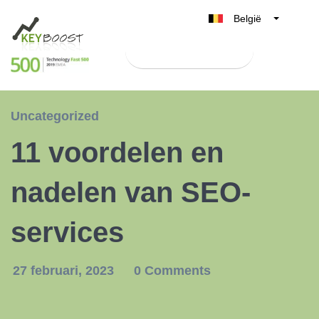
België
Belgique
Test Keyboost gratis
Nederland
France
Deutschland
Uncategorized
UK
11 voordelen en
España
Italia
nadelen van SEO-
services
27 februari, 2023
0 Comments