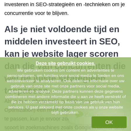
investeren in SEO-strategieën en -technieken om je
concurrentie voor te blijven.
Als je niet voldoende tijd en
middelen investeert in SEO,
kan je website lager scoren
Deze site gebruikt cookies.
dan die van concurrenten die
We gebruiken cookies om content en advertenties te
personaliseren, om functies voor social media te bieden en ons
wel de juiste strategieën
websiteverkeer te analyseren. Ook delen we informatie over uw
gebruik van onze site met onze partners voor social media,
toepassen.
adverteren en analyse. Deze partners kunnen deze gegevens
combineren met andere informatie die u aan ze heeft verstrekt of
Als je een website hebt, is SEO (Search Engine
die ze hebben verzameld op basis van uw gebruik van hun
services. U gaat akkoord met onze cookies als u onze website
Optimization) een must. Door SEO strategieën toe
blijft gebruiken.
Chat met ons
te passen, kun je ervoor zorgen dat je website hoger
OK
scoort in zoekmachines zoals Google. Hoewel SEO