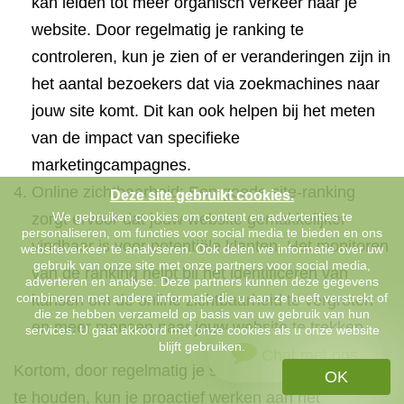
kan leiden tot meer organisch verkeer naar je
website. Door regelmatig je ranking te
controleren, kun je zien of er veranderingen zijn in
het aantal bezoekers dat via zoekmachines naar
jouw site komt. Dit kan ook helpen bij het meten
van de impact van specifieke
marketingcampagnes.
Online zichtbaarheid: Een goede site-ranking
Deze site gebruikt cookies.
We gebruiken cookies om content en advertenties te
zorgt ervoor dat jouw website gemakkelijker
personaliseren, om functies voor social media te bieden en ons
vindbaar is voor potentiële klanten. Het monitoren
websiteverkeer te analyseren. Ook delen we informatie over uw
gebruik van onze site met onze partners voor social media,
van de ranking helpt bij het identificeren van
adverteren en analyse. Deze partners kunnen deze gegevens
combineren met andere informatie die u aan ze heeft verstrekt of
kansen om de online zichtbaarheid te vergroten
die ze hebben verzameld op basis van uw gebruik van hun
en meer mensen naar jouw website te trekken.
services. U gaat akkoord met onze cookies als u onze website
blijft gebruiken.
Chat met ons
Kortom, door regelmatig je site-ranking in de gaten
OK
te houden, kun je proactief werken aan het