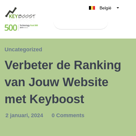
België
Belgique
Test Keyboost gratis
Nederland
France
Deutschland
Uncategorized
UK
Verbeter de Ranking
España
Italia
van Jouw Website
met Keyboost
2 januari, 2024
0 Comments