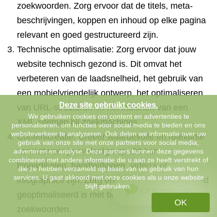
zoekwoorden. Zorg ervoor dat de titels, meta-
beschrijvingen, koppen en inhoud op elke pagina
relevant en goed gestructureerd zijn.
Technische optimalisatie: Zorg ervoor dat jouw
website technisch gezond is. Dit omvat het
verbeteren van de laadsnelheid, het gebruik van
een mobielvriendelijk ontwerp, het optimaliseren
Deze site gebruikt cookies.
van URL-structuren en het indienen van een
We gebruiken cookies om content en advertenties te
XML-sitemap bij zoekmachines.
personaliseren, om functies voor social media te bieden en ons
websiteverkeer te analyseren. Ook delen we informatie over uw
Contentcreatie: Creëer waardevolle en relevante
gebruik van onze site met onze partners voor social media,
content voor jouw doelgroep. Dit kan
adverteren en analyse. Deze partners kunnen deze gegevens
combineren met andere informatie die u aan ze heeft verstrekt of
blogartikelen, handleidingen, video’s of
die ze hebben verzameld op basis van uw gebruik van hun
services. U gaat akkoord met onze cookies als u onze website
infographics zijn. Zorg ervoor dat de content goed
blijft gebruiken.
Chat met ons
geoptimaliseerd is met behulp van relevante
OK
zoekwoorden.