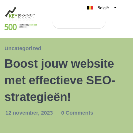
België
Belgique
Test Keyboost gratis
Nederland
France
Deutschland
Uncategorized
UK
Boost jouw website
España
Italia
met effectieve SEO-
strategieën!
12 november, 2023
0 Comments