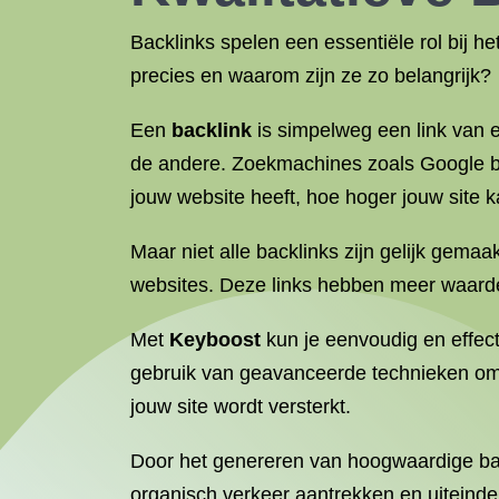
Backlinks spelen een essentiële rol bij h
precies en waarom zijn ze zo belangrijk?
Een
backlink
is simpelweg een link van e
de andere. Zoekmachines zoals Google be
jouw website heeft, hoe hoger jouw site k
Maar niet alle backlinks zijn gelijk gemaa
websites. Deze links hebben meer waarde
Met
Keyboost
kun je eenvoudig en effec
gebruik van geavanceerde technieken om j
jouw site wordt versterkt.
Door het genereren van hoogwaardige back
organisch verkeer aantrekken en uiteindel