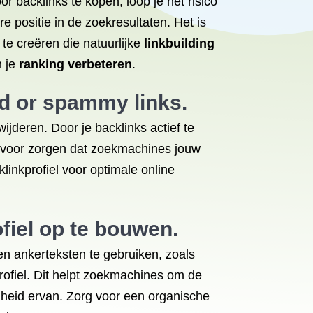
 backlinks te kopen, loop je het risico
e positie in de zoekresultaten. Het is
e creëren die natuurlijke
linkbuilding
n je
ranking verbeteren
.
ad or spammy links.
ijderen. Door je backlinks actief te
 ervoor zorgen dat zoekmachines jouw
linkprofiel voor optimale online
fiel op te bouwen.
en ankerteksten te gebruiken, zoals
ofiel. Dit helpt zoekmachines om de
igheid ervan. Zorg voor een organische