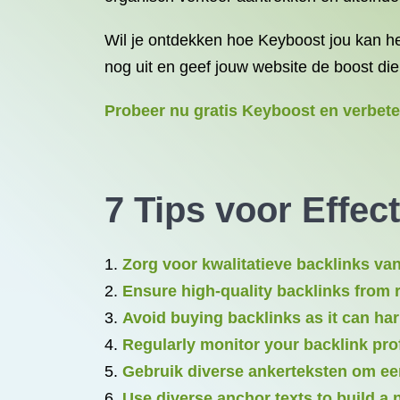
Wil je ontdekken hoe Keyboost jou kan he
nog uit en geef jouw website de boost die
Probeer nu gratis Keyboost en verbeter
7 Tips voor Effec
Zorg voor kwalitatieve backlinks va
Ensure high-quality backlinks from 
Avoid buying backlinks as it can ha
Regularly monitor your backlink pro
Gebruik diverse ankerteksten om een
Use diverse anchor texts to build a na