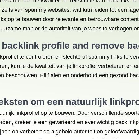
aarde aan de kwaliteit en relevantie van backlinks. Door
of zelfs van spammy websites, wat kan leiden tot een lager
ks op te bouwen door relevante en betrouwbare content t
duurzame manier de autoriteit van je website verhogen e
 backlink profile and remove b
kprofiel te controleren en slechte of spammy links te verw
en, kun je de kwaliteit van je linkprofiel verbeteren en
en beschouwen. Blijf alert en onderhoud een gezond back
ksten om een natuurlijk linkpro
rlijk linkprofiel op te bouwen. Door verschillende soort
en, creëer je een gevarieerd en evenwichtig backlinkpr
ijpen en verbetert de algehele autoriteit en geloofwaard