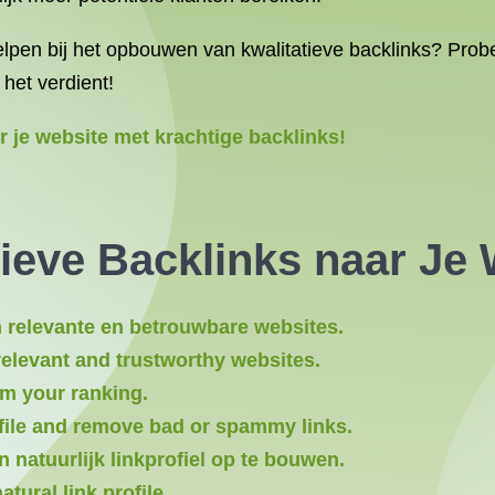
lpen bij het opbouwen van kwalitatieve backlinks? Probe
 het verdient!
 je website met krachtige backlinks!
tieve Backlinks naar Je
n relevante en betrouwbare websites.
relevant and trustworthy websites.
rm your ranking.
file and remove bad or spammy links.
 natuurlijk linkprofiel op te bouwen.
tural link profile.