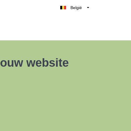
België
Belgique
Nederland
France
Deutschland
UK
 jouw website
España
Italia