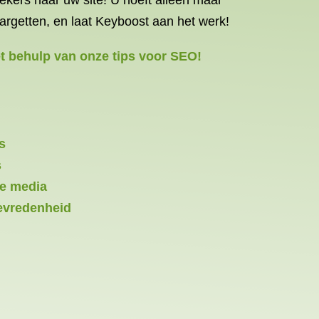
ekers naar uw site! U hoeft alleen maar
rgetten, en laat Keyboost aan het werk!
et behulp van onze tips voor SEO!
s
s
re media
tevredenheid