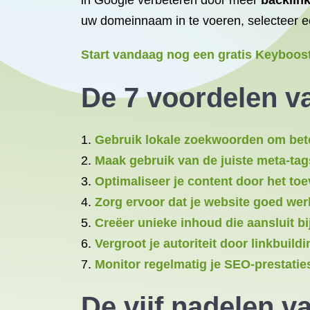
in Google verbeteren door meer
backlin
uw domeinnaam in te voeren, selecteer e
Start vandaag nog een gratis Keyboost
De 7 voordelen v
Gebruik lokale zoekwoorden om bet
Maak gebruik van de juiste meta-tag
Optimaliseer je content door het to
Zorg ervoor dat je website goed we
Creëer unieke inhoud die aansluit b
Vergroot je autoriteit door linkbuild
Monitor regelmatig je SEO-prestatie
De vijf nadelen v