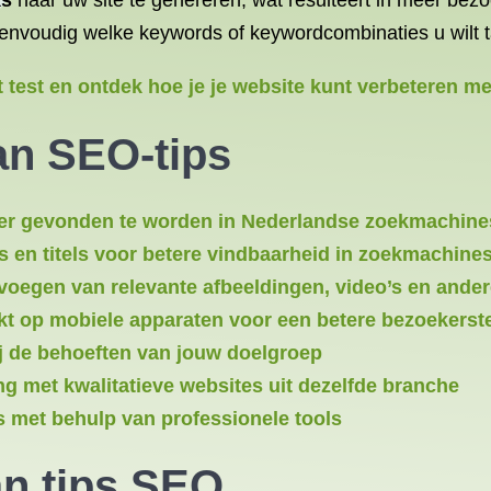
ks
naar uw site te genereren, wat resulteert in meer bezo
envoudig welke keywords of keywordcombinaties u wilt ta
 test en ontdek hoe je je website kunt verbeteren m
an SEO-tips
er gevonden te worden in Nederlandse zoekmachine
s en titels voor betere vindbaarheid in zoekmachine
evoegen van relevante afbeeldingen, video’s en ande
rkt op mobiele apparaten voor een betere bezoekers
ij de behoeften van jouw doelgroep
ing met kwalitatieve websites uit dezelfde branche
s met behulp van professionele tools
an
tips SEO