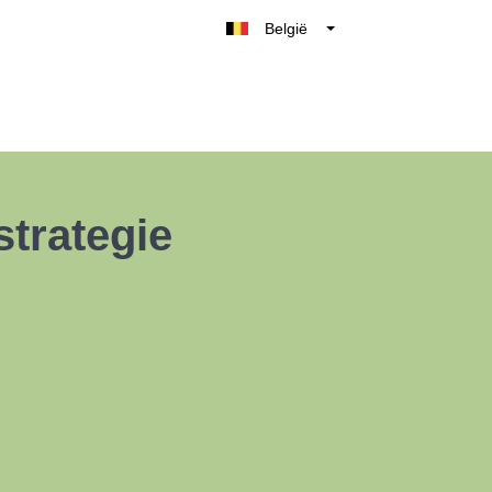
België
Belgique
Nederland
France
Deutschland
UK
strategie
España
Italia