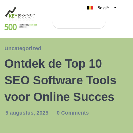
België
Belgique
Test Keyboost gratis
Nederland
France
Deutschland
Uncategorized
UK
Ontdek de Top 10
España
Italia
SEO Software Tools
voor Online Succes
5 augustus, 2025
0 Comments