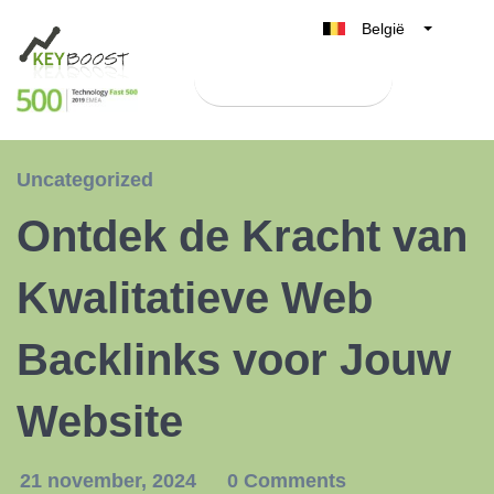
België
Belgique
Test Keyboost gratis
Nederland
France
Deutschland
Uncategorized
UK
Ontdek de Kracht van
España
Italia
Kwalitatieve Web
Backlinks voor Jouw
Website
21 november, 2024
0 Comments