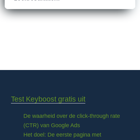
Test Keyboost gratis uit
De waarheid over de click-through rate
(CTR) van Google Ads
Het doel: De eerste pagina met