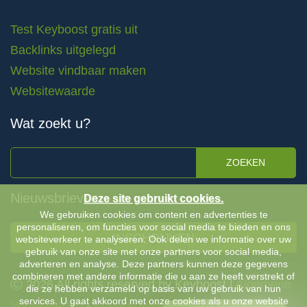
Test Keyboost gratis uit
Backlinks uitgelegd
Website vindbaar maken
Websitewaarde
Wat zoekt u?
ZOEKEN
Nieuwsbrieven
Deze site gebruikt cookies.
We gebruiken cookies om content en advertenties te
personaliseren, om functies voor social media te bieden en ons
INSCHRIJVEN
websiteverkeer te analyseren. Ook delen we informatie over uw
gebruik van onze site met onze partners voor social media,
adverteren en analyse. Deze partners kunnen deze gegevens
combineren met andere informatie die u aan ze heeft verstrekt of
Ⓒ 2026 All rights reserved by Keyboost |
Algemene
die ze hebben verzameld op basis van uw gebruik van hun
services. U gaat akkoord met onze cookies als u onze website
Voorwaarden
-
Privacybeleid