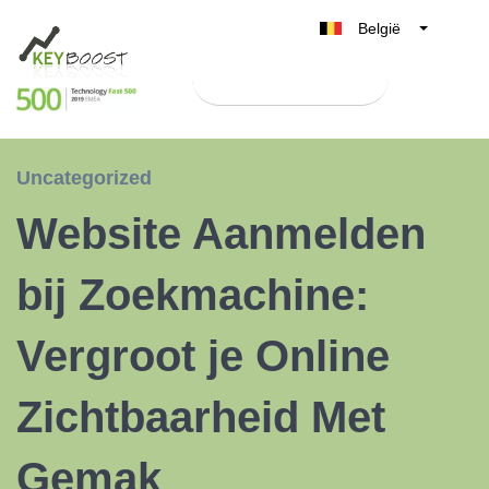
België
Belgique
Test Keyboost gratis
Nederland
France
Deutschland
Uncategorized
UK
Website Aanmelden
España
Italia
bij Zoekmachine:
Vergroot je Online
Zichtbaarheid Met
Gemak