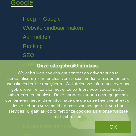
Google
Hoog in Google
Website vindbaar maken
Aanmelden
Ranking
SEO
Zoekmachineoptimalisatie
Deze site gebruikt cookies.
We gebruiken cookies om content en advertenties te
Online marketing bureau
personaliseren, om functies voor social media te bieden en ons
Site in Google
websiteverkeer te analyseren. Ook delen we informatie over uw
gebruik van onze site met onze partners voor social media,
SEO optimalisatie
adverteren en analyse. Deze partners kunnen deze gegevens
combineren met andere informatie die u aan ze heeft verstrekt of
die ze hebben verzameld op basis van uw gebruik van hun
Linkbuilding
services. U gaat akkoord met onze cookies als u onze website
blijft gebruiken.
Chat met ons
Uitbesteden aan specialist
OK
Tool