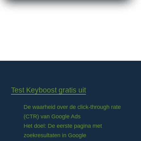
Test Keyboost gratis uit
De waarheid over de click-through rate
(CTR) van Google Ads
Het doel: De eerste pagina met
zoekresultaten in Google