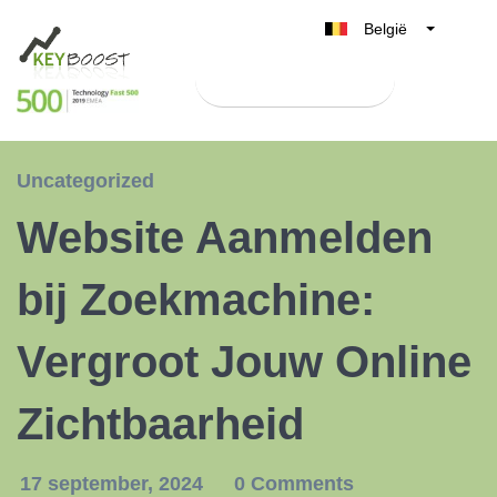
België
Belgique
Test Keyboost gratis
Nederland
France
Deutschland
Uncategorized
UK
Website Aanmelden
España
Italia
bij Zoekmachine:
Vergroot Jouw Online
Zichtbaarheid
17 september, 2024
0 Comments