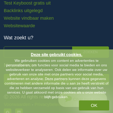
Test Keyboost gratis uit
Backlinks uitgelegd
Website vindbaar maken
Websitewaarde
Wat zoekt u?
ZOEKEN
Deze site gebruikt cookies.
We gebruiken cookies om content en advertenties te
Nieuwsbrieven
personaliseren, om functies voor social media te bieden en ons
websiteverkeer te analyseren. Ook delen we informatie over uw
gebruik van onze site met onze partners voor social media,
adverteren en analyse. Deze partners kunnen deze gegevens
INSCHRIJVEN
combineren met andere informatie die u aan ze heeft verstrekt of
die ze hebben verzameld op basis van uw gebruik van hun
services. U gaat akkoord met onze cookies als u onze website
Ⓒ 2026 All rights reserved by Keyboost |
Algemene
blijft gebruiken.
Chat met ons
Voorwaarden
-
Privacybeleid
OK