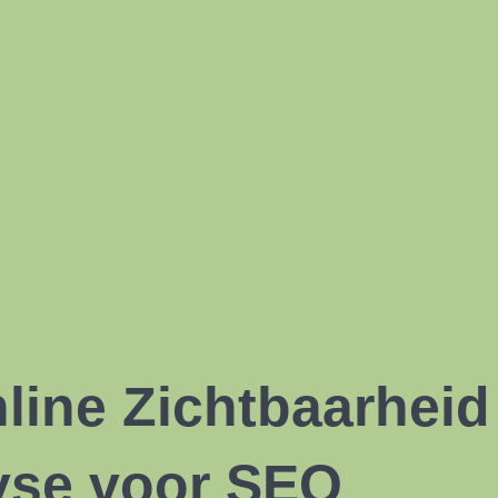
nline Zichtbaarhei
yse voor SEO