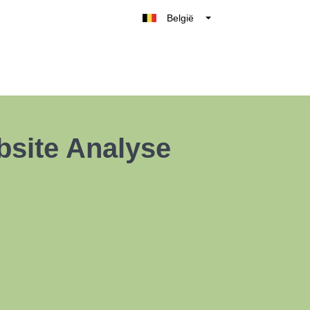
België
Belgique
Nederland
France
Deutschland
UK
bsite Analyse
España
Italia