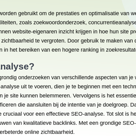
worden gebruikt om de prestaties en optimalisatie van 
aliteiten, zoals zoekwoordonderzoek, concurrentieanalyse
nen website-eigenaren inzicht krijgen in hoe hun site p
ichtbaarheid te vergroten. Door gebruik te maken van 
en in het bereiken van een hogere ranking in zoekresultat
analyse?
rondig onderzoeken van verschillende aspecten van je
nalyse uit te voeren, dien je te beginnen met een tech
an je site kunnen belemmeren. Vervolgens is het essent
ceren die aansluiten bij de intentie van je doelgroep. D
 cruciaal voor een effectieve SEO-analyse. Tot slot is het 
wen van kwalitatieve backlinks. Met een grondige SEO-an
verbeterde online zichtbaarheid.